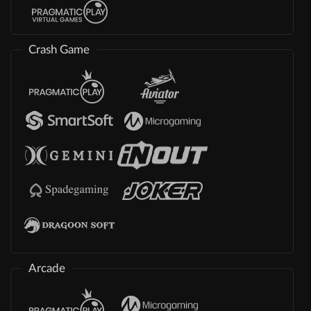
Crash Game
Arcade