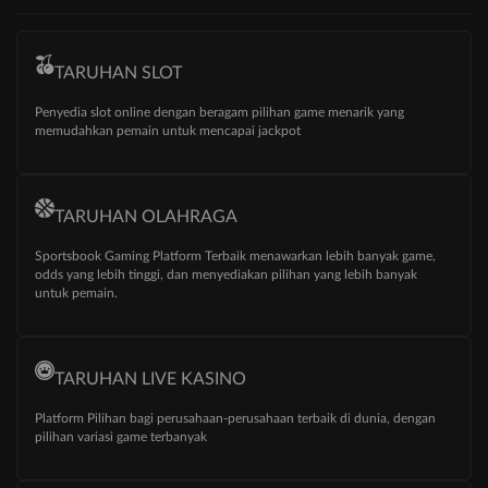
TARUHAN SLOT
Penyedia slot online dengan beragam pilihan game menarik yang
memudahkan pemain untuk mencapai jackpot
TARUHAN OLAHRAGA
Sportsbook Gaming Platform Terbaik menawarkan lebih banyak game,
odds yang lebih tinggi, dan menyediakan pilihan yang lebih banyak
untuk pemain.
TARUHAN LIVE KASINO
Platform Pilihan bagi perusahaan-perusahaan terbaik di dunia, dengan
pilihan variasi game terbanyak