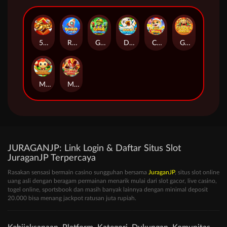
5PK
Rocket Crash
Goblin Treasure
Duck River
Christmas Mines
GOLDEN BASIN
Monkey Thunderbolt
Monkey King
JURAGANJP: Link Login & Daftar Situs Slot
JuraganJP Terpercaya
Rasakan sensasi bermain casino sungguhan bersama
JuraganJP
, situs slot online
uang asli dengan beragam permainan menarik mulai dari slot gacor, live casino,
togel online, sportsbook dan masih banyak lainnya dengan minimal deposit
20.000 bisa menang jackpot ratusan juta rupiah.