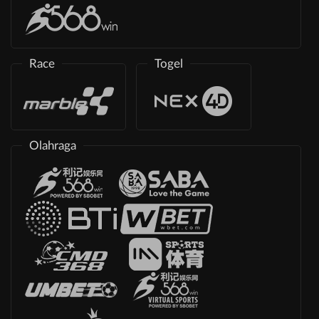
Race
Togel
Olahraga