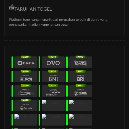
TARUHAN TOGEL
Platform togel yang menarik dari perusahan terbaik di dunia yang
menawarkan hadiah kemenangan besar