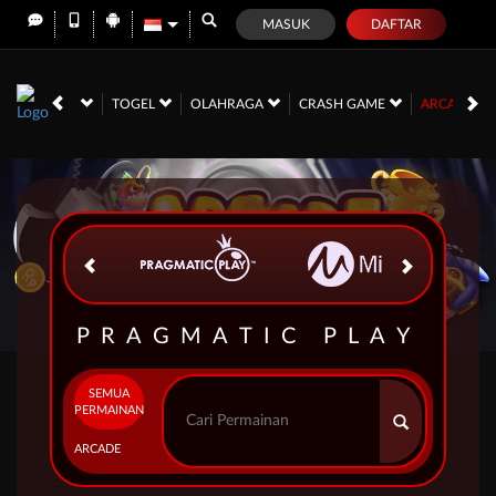
MASUK
DAFTAR
NO
RACE
TOGEL
OLAHRAGA
CRASH GAME
ARCADE
PRAGMATIC PLAY
SEMUA
PERMAINAN
ARCADE