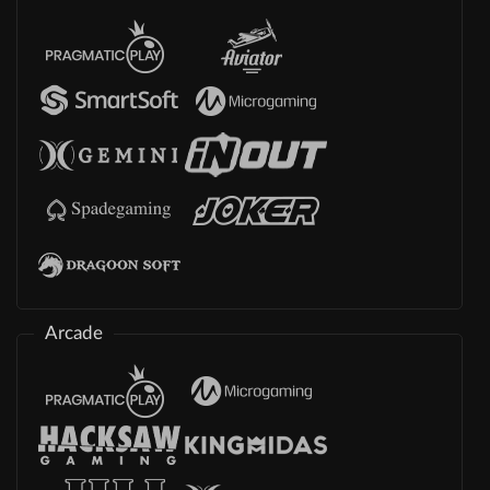
Arcade