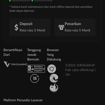
* Selama bank maintenance dan bank offline deposit dan penarikan
tidak dapat diproses
Deposit
Penarikan
Rata-rata 3 Menit
Rata-rata 5 Menit
Bersertifikasi
Tanggung
Browser
Dari
Jawab
Yang
Bermain
Didukung
©2026 JURAGANJP.
Hak cipta dilindungi |
18+
Platform Penyedia Layanan