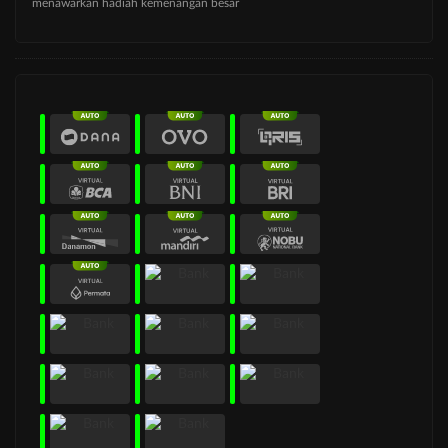
menawarkan hadiah kemenangan besar