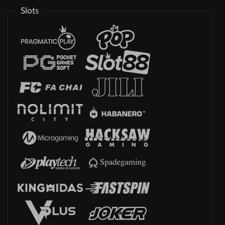
Slots