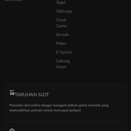
Togel
Olahraga
Crash
Game
Arcade
Poker
E-Sports
Sabung
Ayam
TARUHAN SLOT
Penyedia slot online dengan beragam pilihan game menarik yang
memudahkan pemain untuk mencapai jackpot