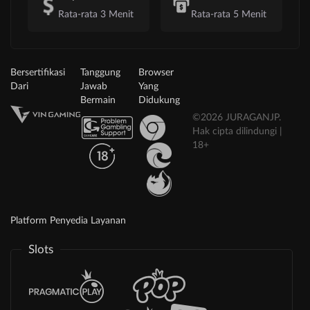
Rata-rata 3 Menit
Rata-rata 5 Menit
Bersertifikasi
Tanggung
Browser
Dari
Jawab
Yang
Bermain
Didukung
©2026 JURAGANJP.
Hak cipta dilindungi |
18+
Platform Penyedia Layanan
Slots