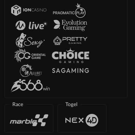
Race
Togel