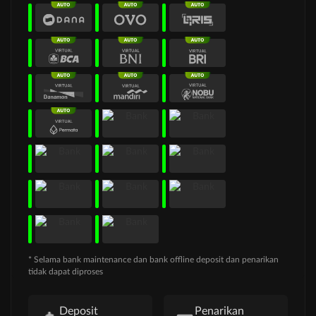
* Selama bank maintenance dan bank offline deposit dan penarikan
tidak dapat diproses
Deposit
Penarikan