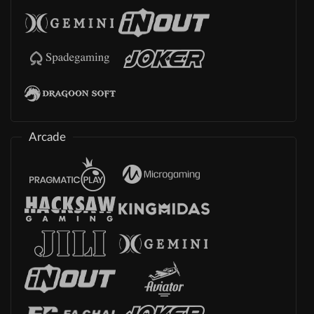
Arcade