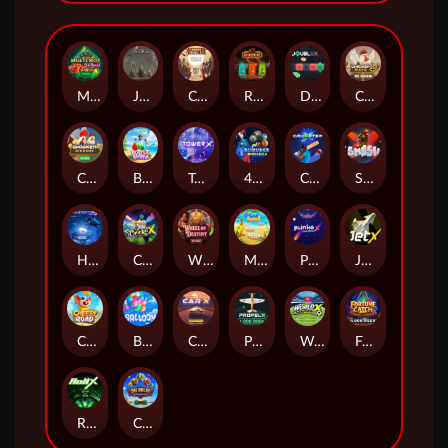
Multi Hot Wheel
JetX3
Crash Duel X
RodeoX
DoubleX
ChickenWays
Chicken Highway
Bottle Mania
TowerX
4 Bonuses Bonanza
CricketerX
Smash X
HelicopterX
CricketX
Wheel Of Destiny
MineIsland
PlinkoXClassic
JetX
Cheesy Road
Balloon
CarX
PropelX
World Champion X
Fortune Catch
RollX
CaiBalaoCappadocia