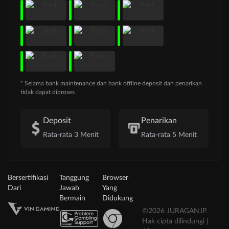
* Selama bank maintenance dan bank offline deposit dan penarikan
tidak dapat diproses
Deposit
Penarikan
Rata-rata 3 Menit
Rata-rata 5 Menit
Bersertifikasi
Tanggung
Browser
Dari
Jawab
Yang
Bermain
Didukung
©2026 JURAGANJP.
Hak cipta dilindungi |