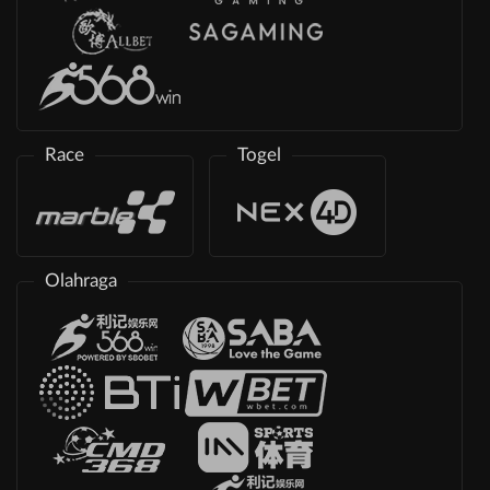
Race
Togel
Olahraga