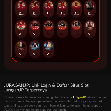
Speed_Baccarat_O
Speed_Baccarat_P
Speed_Baccarat_Q
Speed_Baccarat_R
Speed_Baccarat_S
Speed_Roulette
Always 9 Baccarat
Speed_VIP_Blackjack_A
Speed_VIP_Blackjack_B
Speed_VIP_Blackjack_C
Speed_VIP_Blackjack_D
Super_Sic_Bo
VIP_Roulette
VIP Always 6 Blackjack 2
VIP Always 6 Blackjack 3
JURAGANJP: Link Login & Daftar Situs Slot
JuraganJP Terpercaya
Rasakan sensasi bermain casino sungguhan bersama
JuraganJP
, situs slot online
uang asli dengan beragam permainan menarik mulai dari slot gacor, live casino,
togel online, sportsbook dan masih banyak lainnya dengan minimal deposit
20.000 bisa menang jackpot ratusan juta rupiah.