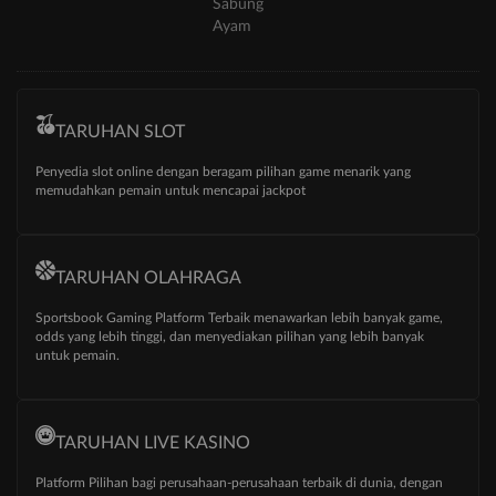
Sabung
Ayam
TARUHAN SLOT
Penyedia slot online dengan beragam pilihan game menarik yang
memudahkan pemain untuk mencapai jackpot
TARUHAN OLAHRAGA
Sportsbook Gaming Platform Terbaik menawarkan lebih banyak game,
odds yang lebih tinggi, dan menyediakan pilihan yang lebih banyak
untuk pemain.
TARUHAN LIVE KASINO
Platform Pilihan bagi perusahaan-perusahaan terbaik di dunia, dengan