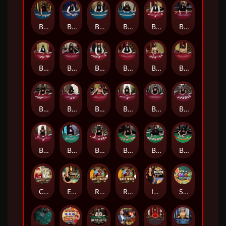
Blackjack_Silver_4
Blackjack_Silver_5
Blackjack_Silver_6
Blackjack_Silver_7
Blackjack_VIP_A
Blackjack_VIP_Alpha
Blackjack_VIP_B
Blackjack_VIP_Beta
Blackjack_VIP_C
Blackjack_VIP_D
Blackjack_VIP_E
Blackjack_VIP_G
Blackjack_VIP_Gamma
Blackjack_VIP_H
Blackjack_VIP_I
Blackjack_VIP_L
Blackjack_VIP_M
Blackjack_VIP_N
Blackjack_VIP_Q
Blackjack_VIP_x
Blackjack_VIP_Z
Blackjack_White_A
Blackjack_White_B
Blackjack_White_C
Cash or Crash
Easy Blackjack
Race Track
Race Track First Person
Infinite Bet Stacker Blackjack
Super Color Game