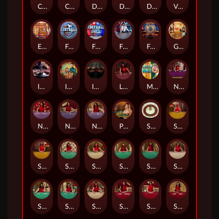
Craps
Crazy Coin Flip
Dead or Alive: Saloon
Deal or No Deal
Dragon_Tiger
VIP Always 6 Blackjack 1
Extra Chilli Epic Spin
Football Studio
Football Studio Dice
Football_Studio
Fortune_Wheel
Gonzo's Treasure Map
Immersive_Roulette
Imperial Quest
Instant_Roulette
Lightning_Baccarat
Mega Ball
No_Comm_Baccarat
No_Comm_Speed_Baccarat_A
No_Comm_Speed_Baccarat_B
No_Comm_Speed_Baccarat_C
Prosperity Tree Baccarat
Speed_Auto_Roulette
Speed_Baccarat_A
Speed_Baccarat_B
Speed_Baccarat_C
Speed_Baccarat_D
Speed_Baccarat_E
Speed_Baccarat_F
Speed_Baccarat_G
Speed_Baccarat_H
Speed_Baccarat_I
Speed_Baccarat_J
Speed_Baccarat_k
Speed_Baccarat_L
Speed_Baccarat_N