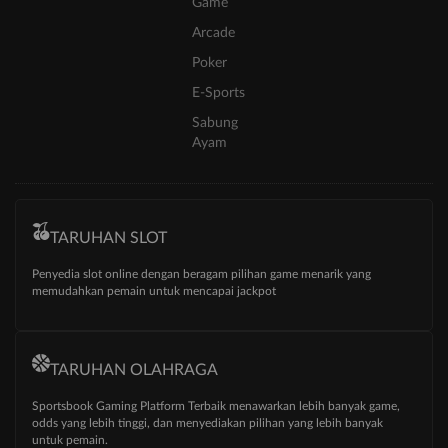
Game
Arcade
Poker
E-Sports
Sabung
Ayam
TARUHAN SLOT
Penyedia slot online dengan beragam pilihan game menarik yang
memudahkan pemain untuk mencapai jackpot
TARUHAN OLAHRAGA
Sportsbook Gaming Platform Terbaik menawarkan lebih banyak game,
odds yang lebih tinggi, dan menyediakan pilihan yang lebih banyak
untuk pemain.