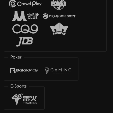
Poker
E-Sports