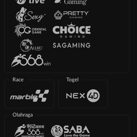
Race
Togel
Olahraga