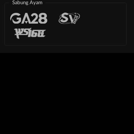
Sabung Ayam